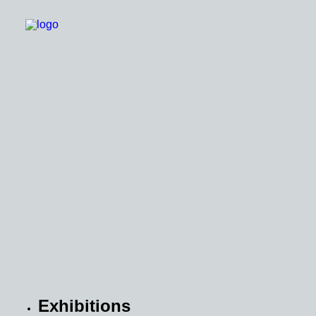
關於理和
理和建築
建築記事
ZERO SPACE孵空間
客戶服務
Exhibitions