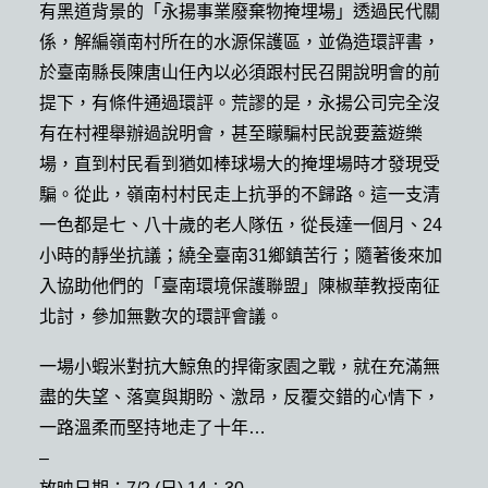
有黑道背景的「永揚事業廢棄物掩埋場」透過民代關
係，解編嶺南村所在的水源保護區，並偽造環評書，
於臺南縣長陳唐山任內以必須跟村民召開說明會的前
提下，有條件通過環評。荒謬的是，永揚公司完全沒
有在村裡舉辦過說明會，甚至矇騙村民說要蓋遊樂
場，直到村民看到猶如棒球場大的掩埋場時才發現受
騙。從此，嶺南村村民走上抗爭的不歸路。這一支清
一色都是七、八十歲的老人隊伍，從長達一個月、24
小時的靜坐抗議；繞全臺南31鄉鎮苦行；隨著後來加
入協助他們的「臺南環境保護聯盟」陳椒華教授南征
北討，參加無數次的環評會議。
一場小蝦米對抗大鯨魚的捍衛家園之戰，就在充滿無
盡的失望、落寞與期盼、激昂，反覆交錯的心情下，
一路溫柔而堅持地走了十年…
–