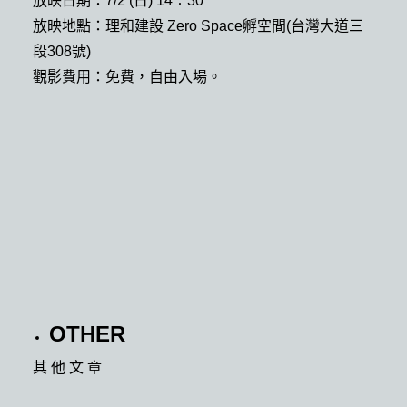
放映日期：7/2 (日) 14︰30
放映地點：理和建設 Zero Space孵空間(台灣大道三
段308號)
觀影費用：免費，自由入場。
OTHER
其 他 文 章