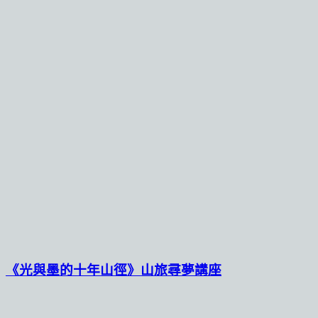
《光與墨的十年山徑》山旅尋夢講座