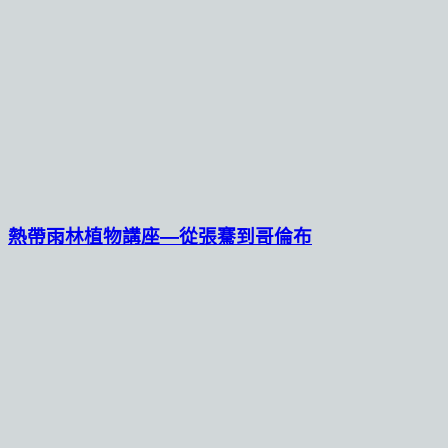
熱帶雨林植物講座—從張騫到哥倫布