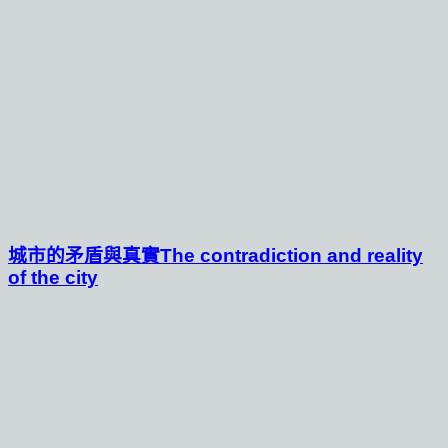
城市的矛盾與真實The contradiction and reality
of the city