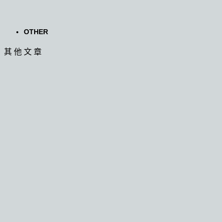
OTHER
其 他 文 章