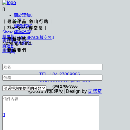
關於理和
｜ 最 新 作 品 - 敘 山 行 路 ｜
理和建築
｜ Zero Space 孵 空 間 ｜
建築記事
Show all
孵展覽
ZERO SPACE孵空間
｜ 理 和 建 築 ｜
孵日常
Nothing found.
客戶服務
孵活動
｜ 聯 絡 我 們 ｜
孵講堂
407 台中市西屯區上安路88號
TEL：04-27069966
leo27069966@gmail.com
(04) 2706-9966
@2018 理和建設│Design by
司諾奇
leo27069966@gmail.com