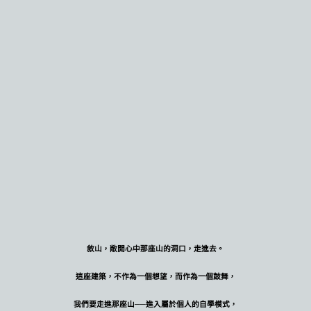
敘山，敞開心中那座山的洞口，走進去。
這座建築，不作為一個想望，而作為一個鼓舞，
我們要走進那座山──
進入屬於個人的自學模式，